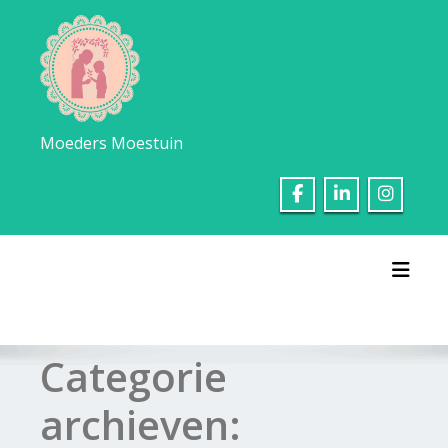
Ga
naar
de
inhoud
Moeders Moestuin
Toggl
Categorie
archieven: