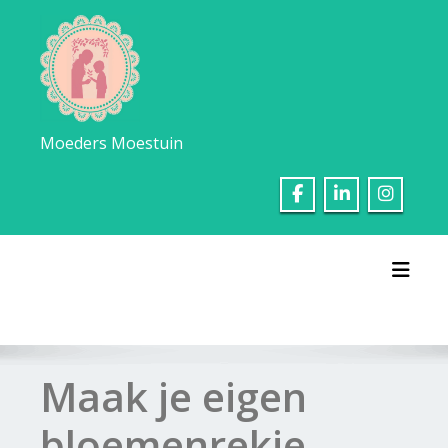
Ga
naar
de
inhoud
Moeders Moestuin
Toggl
Maak je eigen
bloemenrekje