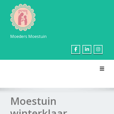
Ga
naar
de
inhoud
Moeders Moestuin
Toggl
Moestuin
winterklaar