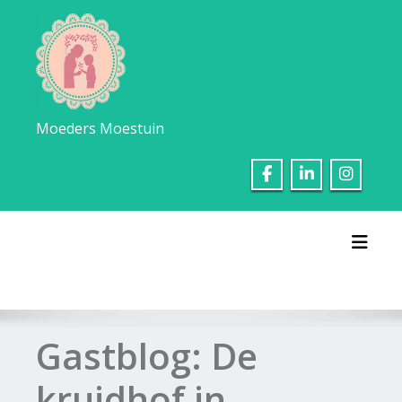
Ga
naar
de
inhoud
Moeders Moestuin
Toggl
Gastblog: De
kruidhof in