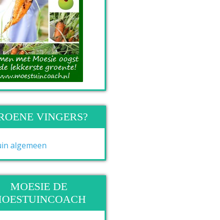
ROENE VINGERS?
MOESIE DE
OESTUINCOACH