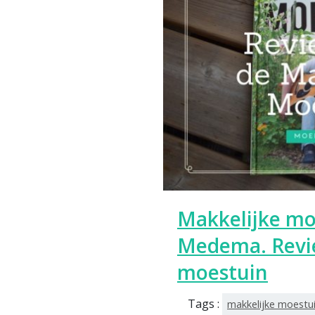
Makkelijke moe
Medema. Revie
moestuin
Tags :
makkelijke moestu