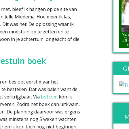
rnet, bleef ik hangen op de site van
n Jelle Miedema. Hoe meer ik las,
 Dit was het! De oplossing waar ik
een moestuin op te zetten en te
on in je achtertuin, ongeacht of die
estuin boek
G
 en besloot eerst maar het
te bestellen. Dat was balen want de
t verkrijgbaar. Via
bol.com
kon ik
erveren. Zodra het boek dan uitkwam,
en. De planning daarvoor was ergens
M
 was minstens nog 5 weken wachten.
er en ik kon toch nog niet beginnen.