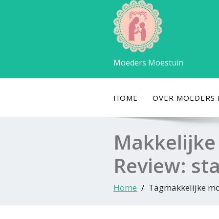
Ga
naar
de
inhoud
Moeders Moestuin
HOME
OVER MOEDERS
Makkelijke
Review: sta
Home
Tagmakkelijke mo