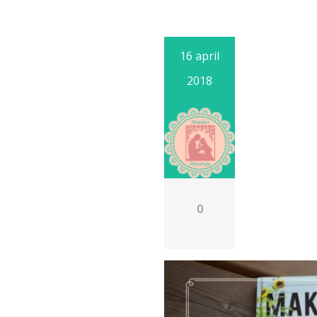
16 april
2018
0