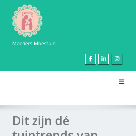
Ga
naar
de
inhoud
Moeders Moestuin
Toggl
Dit zijn dé
tuintrends van