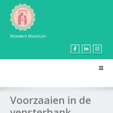
Ga
naar
de
inhoud
Moeders Moestuin
Toggl
Voorzaaien in de
vensterbank