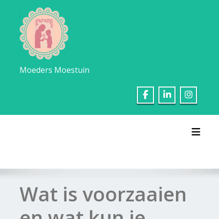
Ga
naar
de
inhoud
Moeders Moestuin
Toggl
Wat is voorzaaien
en wat kun je