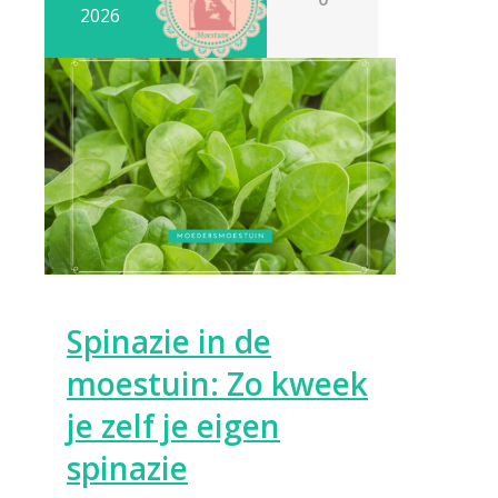
2026
Spinazie in de
moestuin: Zo kweek
je zelf je eigen
spinazie