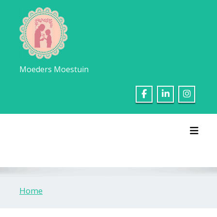
Ga
naar
de
inhoud
Moeders Moestuin
Toggl
Home